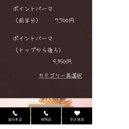
ポイントパーマ
（前半分）
7,700円
ポイントパーマ
（トップから後ろ)
9,350円
​カテゴリー再選択
MENU一覧
追分本店
有明店
空き状況
理容室MENU