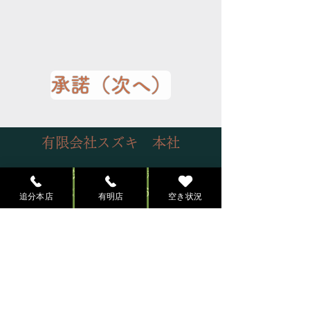
承諾（次へ）
有限会社スズキ 本社
所在地 :安曇野市穂高北穂高3063
TEL:
0120-556-689
追分本店
有明店
空き状況
​Mrezzi hair 追分本店
所在地 :安曇野市穂高北穂高3063
TEL:
0120-556-689